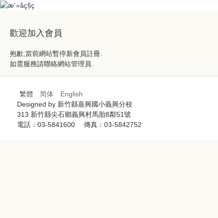
跳
到
主
歡迎加入會員
要
內
抱歉,當前網站暫停新會員註冊.
容
如需服務請聯絡網站管理員.
區
繁體
简体
English
Designed by 新竹縣嘉興國小義興分校
313 新竹縣尖石鄉義興村馬胎8鄰51號
電話：03-5841600 傳真：03-5842752