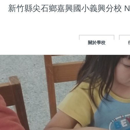
跳
新竹縣尖石鄉嘉興國小義興分校 NAHUY P
到
主
要
內
容
區
關於學校