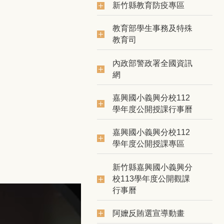
新竹縣教育防疫專區
函轉國防部政治作戰局「
2026-08-08
教育部學生事務及特殊
新竹縣嘉興國小115學年
教育司
2026-07-24
本校第9次甄選結果如下
2026-07-20
內政部警政署全國資訊
網
國民中小學課程與教學資源整
2026-07-08
嘉興國小義興分校112
教育部「媒體素養教育資
2026-07-08
學年度公開授課行事曆
新竹縣嘉興國小115學年度
2026-07-07
嘉興國小義興分校112
學年度公開授課專區
嘉興115學年度第4-10
2026-07-02
新竹縣嘉興國小義興分
校113學年度公開觀課
行事曆
阿嬤反賄選宣導動畫