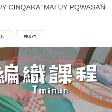
 CINQARA' MATUY PQWASAN
照片
FB&YT